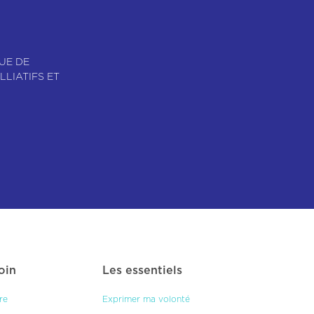
UE DE
LLIATIFS ET
loin
Les essentiels
re
Exprimer ma volonté