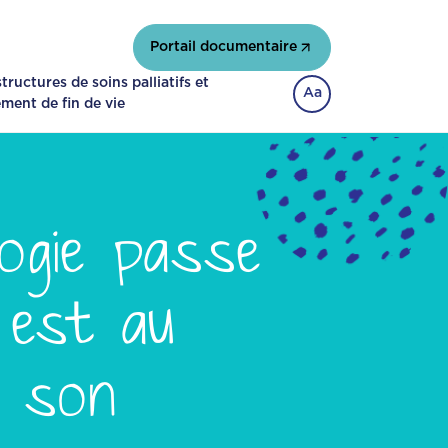
Portail documentaire
ructures de soins palliatifs et
Aa
ent de fin de vie
logie passe
 est au
, son