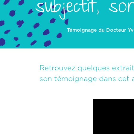
subjectif, so
Témoignage du Docteur Yve
Retrouvez quelques extraits
son témoignage dans cet ar