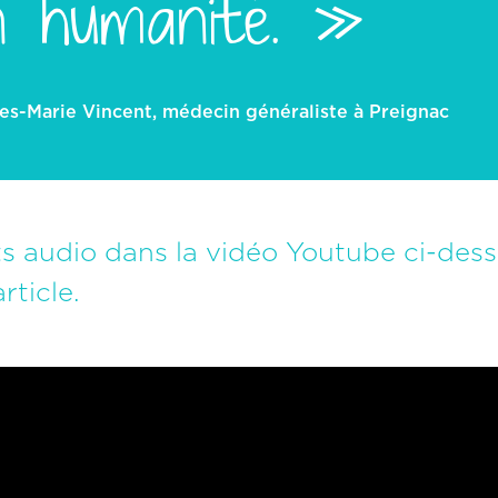
n humanité. »
s-Marie Vincent, médecin généraliste à Preignac
 audio dans la vidéo Youtube ci-dessou
ticle.