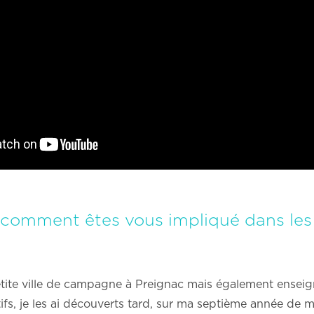
 comment êtes vous impliqué dans les s
tite ville de campagne à Preignac mais également enseigna
atifs, je les ai découverts tard, sur ma septième année de